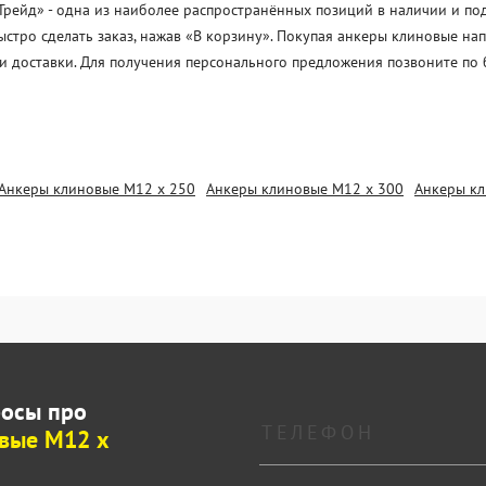
йд» - одна из наиболее распространённых позиций в наличии и под з
стро сделать заказ, нажав «В корзину». Покупая анкеры клиновые на
и доставки. Для получения персонального предложения позвоните по 
Анкеры клиновые М12 х 250
Анкеры клиновые М12 х 300
Анкеры кл
росы про
вые М12 х