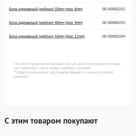
Блок одинарный (нейлон) 30мм (трос 8мм)
00-00000202
Блок одинарный (нейлон) 40мм (трос 9мм)
00-00000203
Блок одинарный (нейлон) 50мм (трос 12мм)
00-00000204
* На сайте представлен базовый тип цен. Для согласования оптовых
цен свяжитесь с нами любым удобным способом.
** Обратите внимание, ряд товаров продается только в оптовой
упаковке.
С этим товаром покупают