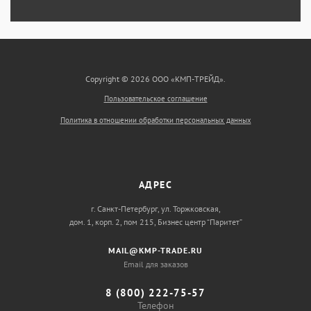
Copyright © 2026 ООО «КМП-ТРЕЙД».
Пользовательское соглашение
Политика в отношении обработки персональных данных
АДРЕС
г. Санкт-Петербург, ул. Торжковская,
дом. 1, корп. 2, пом 215, Бизнес центр “Паритет”
MAIL@KMP-TRADE.RU
Email для заказов
8 (800) 222-75-57
Телефон