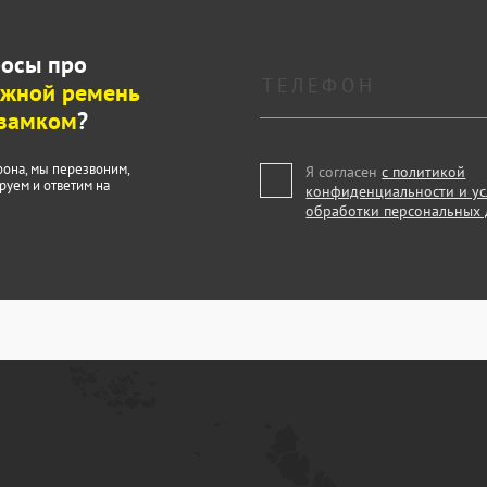
росы про
яжной ремень
 замком
?
фона, мы перезвоним,
Я согласен
с политикой
руем и ответим на
конфиденциальности и у
обработки персональных