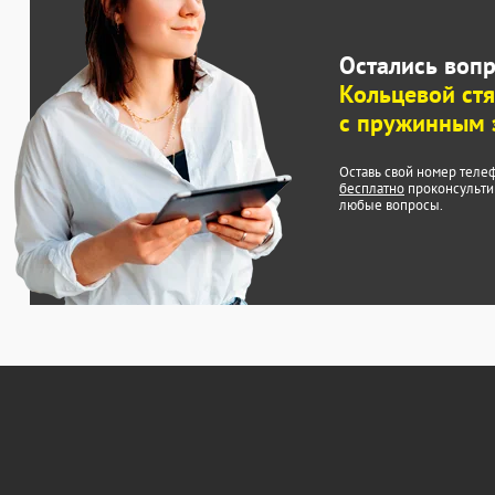
Остались воп
Кольцевой ст
с пружинным
Оставь свой номер теле
бесплатно
проконсульти
любые вопросы.