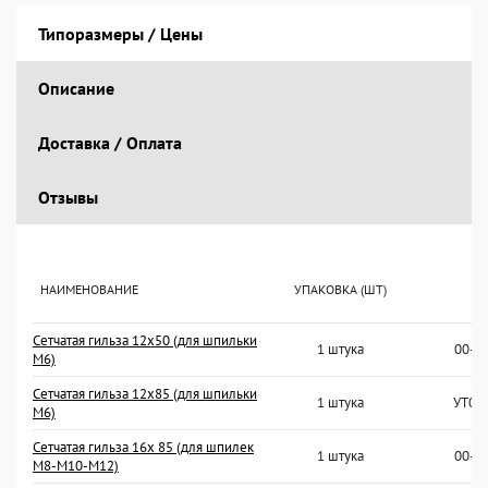
Типоразмеры / Цены
Описание
Доставка / Оплата
Отзывы
НАИМЕНОВАНИЕ
УПАКОВКА (ШТ)
Сетчатая гильза 12х50 (для шпильки
1 штука
00-0
M6)
Сетчатая гильза 12х85 (для шпильки
1 штука
УТ00
M6)
Сетчатая гильза 16х 85 (для шпилек
1 штука
00-0
M8-M10-M12)