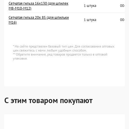
Сетчатая гильза 16х130 (для шпилек
1 штука
00-0
M8-M10-M12)
Сетчатая гильза 20х 85 (для шпильки
1 штука
00-0
M16)
* На сайте представлен базовый тип цен. Для согласования оптовых
цен свяжитесь с нами любым удобным способом.
** Обратите внимание, ряд товаров продается только в оптовой
упаковке.
С этим товаром покупают