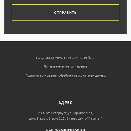
ОТПРАВИТЬ
Copyright © 2026 ООО «КМП-ТРЕЙД».
Пользовательское соглашение
Политика в отношении обработки персональных данных
АДРЕС
г. Санкт-Петербург, ул. Торжковская,
дом. 1, корп. 2, пом 215, Бизнес центр “Паритет”
MAIL@KMP-TRADE.RU