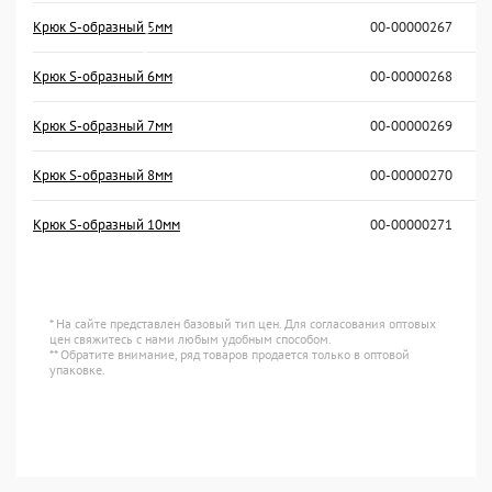
Крюк S-образный 5мм
00-00000267
Крюк S-образный 6мм
00-00000268
Крюк S-образный 7мм
00-00000269
Крюк S-образный 8мм
00-00000270
Крюк S-образный 10мм
00-00000271
* На сайте представлен базовый тип цен. Для согласования оптовых
цен свяжитесь с нами любым удобным способом.
** Обратите внимание, ряд товаров продается только в оптовой
упаковке.