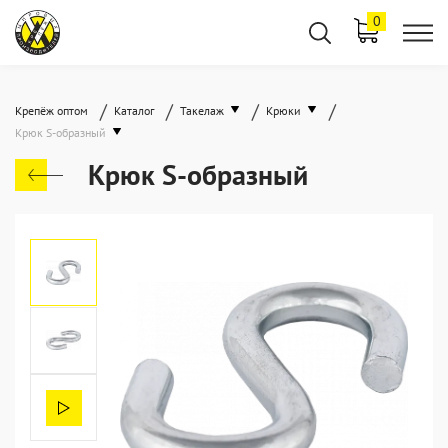
0
/
/
/
/
Крепёж оптом
Каталог
Такелаж
Крюки
Крюк S-образный
Крюк S-образный