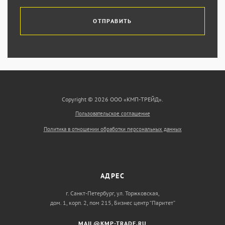
ОТПРАВИТЬ
Copyright © 2026 ООО «КМП-ТРЕЙД».
Пользовательское соглашение
Политика в отношении обработки персональных данных
АДРЕС
г. Санкт-Петербург, ул. Торжковская,
дом. 1, корп. 2, пом 215, Бизнес центр “Паритет”
MAIL@KMP-TRADE.RU