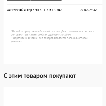
Химический анкер КМП K-PE ARCTIC 300
00-00025065
* На сайте представлен базовый тип цен. Для согласования оптовых
цен свяжитесь с нами любым удобным способом.
** Обратите внимание, ряд товаров продается только в оптовой
упаковке.
С этим товаром покупают