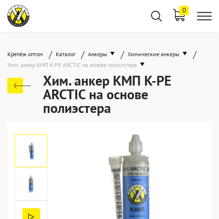
0
/
/
/
/
Крепёж оптом
Каталог
Анкеры
Химические анкеры
Хим. анкер КМП K-PE ARCTIC на основе полиэстера
Хим. анкер КМП K-PE
ARCTIC на основе
полиэстера