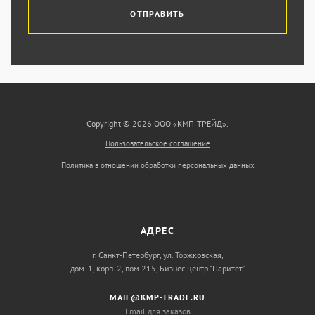
ОТПРАВИТЬ
Copyright © 2026 ООО «КМП-ТРЕЙД».
Пользовательское соглашение
Политика в отношении обработки персональных данных
АДРЕС
г. Санкт-Петербург, ул. Торжковская,
дом. 1, корп. 2, пом 215, Бизнес центр “Паритет”
MAIL@KMP-TRADE.RU
Email для заказов