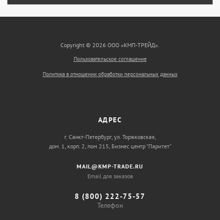
Copyright © 2026 ООО «КМП-ТРЕЙД».
Пользовательское соглашение
Политика в отношении обработки персональных данных
АДРЕС
г. Санкт-Петербург, ул. Торжковская,
дом. 1, корп. 2, пом 215, Бизнес центр “Паритет”
MAIL@KMP-TRADE.RU
Email для заказов
8 (800) 222-75-57
Телефон