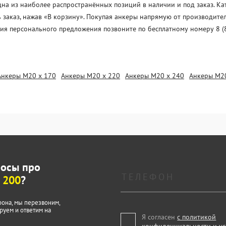
а из наиболее распространённых позиций в наличии и под заказ. Кат
 заказ, нажав «В корзину». Покупая анкеры напрямую от производите
ния персонального предложения позвоните по бесплатному номеру 8 (
Анкеры М20 х 170
Анкеры М20 х 220
Анкеры М20 х 240
Анкеры М2
росы про
 200
?
фона, мы перезвоним,
руем и ответим на
Я согласен
с политикой