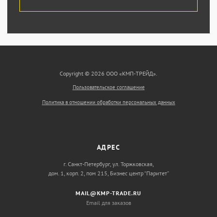
Copyright © 2026 ООО «КМП-ТРЕЙД».
Пользовательское соглашение
Политика в отношении обработки персональных данных
АДРЕС
г. Санкт-Петербург, ул. Торжковская,
дом. 1, корп. 2, пом 215, Бизнес центр “Паритет”
MAIL@KMP-TRADE.RU
Email для заказов