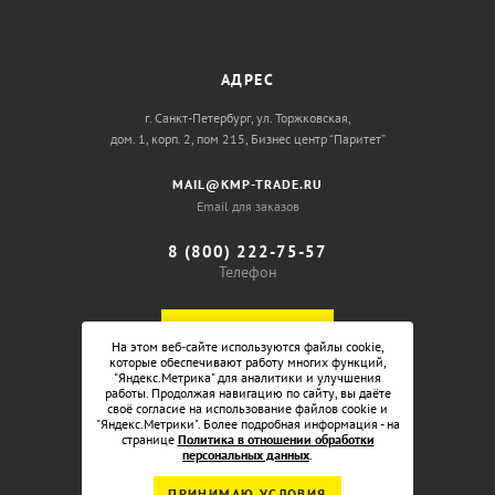
АДРЕС
г. Санкт-Петербург, ул. Торжковская,
дом. 1, корп. 2, пом 215, Бизнес центр “Паритет”
MAIL@KMP-TRADE.RU
Email для заказов
8 (800) 222-75-57
Телефон
ОБРАТНЫЙ ЗВОНОК
На этом веб-сайте используются файлы cookie,
которые обеспечивают работу многих функций,
"Яндекс.Метрика" для аналитики и улучшения
работы. Продолжая навигацию по сайту, вы даёте
своё согласие на использование файлов cookie и
"Яндекс.Метрики". Более подробная информация - на
странице
Политика в отношении обработки
персональных данных
.
ПРИНИМАЮ УСЛОВИЯ