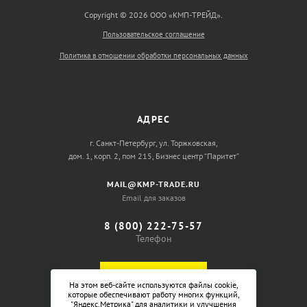
Copyright © 2026 ООО «КМП-ТРЕЙД».
Пользовательское соглашение
Политика в отношении обработки персональных данных
АДРЕС
г. Санкт-Петербург, ул. Торжковская,
дом. 1, корп. 2, пом 215, Бизнес центр “Паритет”
MAIL@KMP-TRADE.RU
Email для заказов
8 (800) 222-75-57
Телефон
ОБРАТНЫЙ ЗВОНОК
На этом веб-сайте используются файлы cookie,
которые обеспечивают работу многих функций,
"Яндекс.Метрика" для аналитики и улучшения