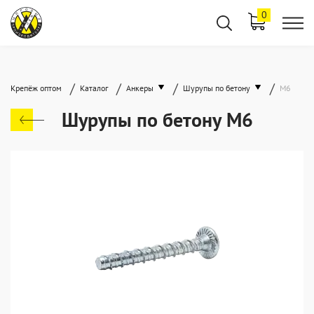
0
/
/
/
/
Крепёж оптом
Каталог
Анкеры
Шурупы по бетону
М6
Шурупы по бетону М6