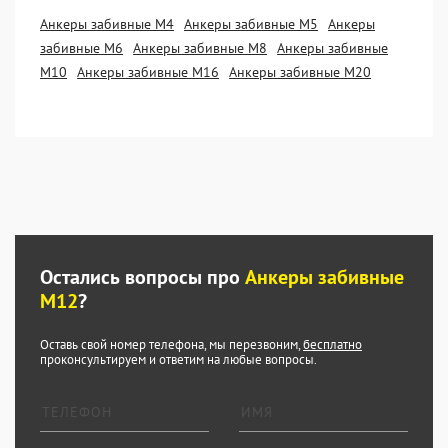
Анкеры забивные М4
Анкеры забивные М5
Анкеры
забивные М6
Анкеры забивные М8
Анкеры забивные
М10
Анкеры забивные М16
Анкеры забивные М20
Остались вопросы про
Анкеры забивные
М12
?
Оставь свой номер телефона, мы перезвоним,
бесплатно
проконсультируем и ответим на любые вопросы.