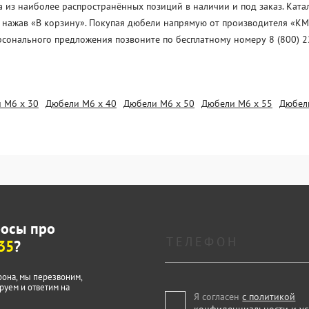
из наиболее распространённых позиций в наличии и под заказ. Катал
, нажав «В корзину». Покупая дюбели напрямую от производителя «KМ
рсонального предложения позвоните по бесплатному номеру 8 (800) 2
 М6 х 30
Дюбели М6 х 40
Дюбели М6 х 50
Дюбели М6 х 55
Дюбел
росы про
35
?
фона, мы перезвоним,
руем и ответим на
Я согласен
с политикой