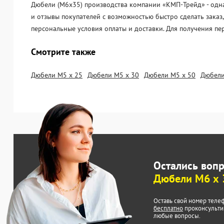
Дюбели (М6х35) производства компании «KМП-Трейд» - одна 
и отзывы покупателей с возможностью быстро сделать заказ
персональные условия оплаты и доставки. Для получения пе
Смотрите также
Дюбели М5 х 25
Дюбели М5 х 30
Дюбели М5 х 50
Дюбели
Остались воп
Дюбели М6 х 
Оставь свой номер теле
бесплатно
проконсульти
любые вопросы.