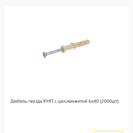
Дюбель-гвоздь КМП с цил.манжетой 6x40 (2000шт)