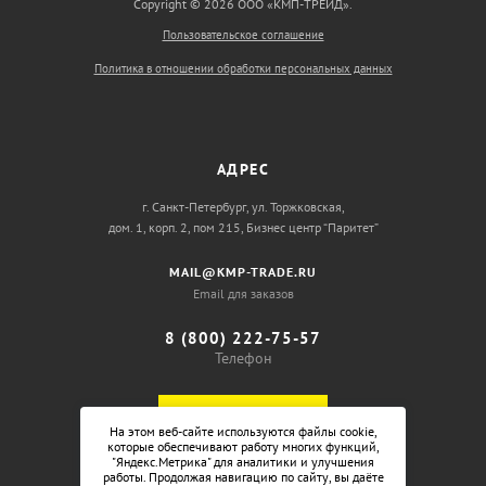
Copyright © 2026 ООО «КМП-ТРЕЙД».
Пользовательское соглашение
Политика в отношении обработки персональных данных
АДРЕС
г. Санкт-Петербург, ул. Торжковская,
дом. 1, корп. 2, пом 215, Бизнес центр “Паритет”
MAIL@KMP-TRADE.RU
Email для заказов
8 (800) 222-75-57
Телефон
ОБРАТНЫЙ ЗВОНОК
На этом веб-сайте используются файлы cookie,
которые обеспечивают работу многих функций,
"Яндекс.Метрика" для аналитики и улучшения
работы. Продолжая навигацию по сайту, вы даёте