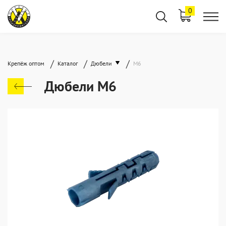
0
/
/
/
Крепёж оптом
Каталог
Дюбели
М6
Дюбели М6