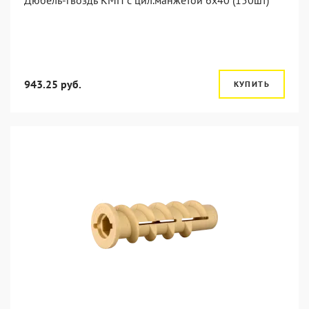
Дюбель-гвоздь КМП с цил.манжетой 6x40 (150шт)
943.25 руб.
КУПИТЬ