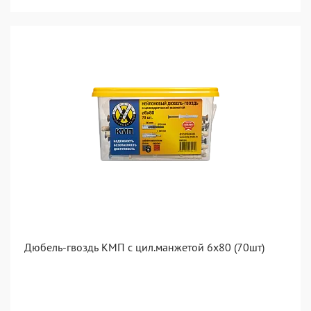
Дюбель-гвоздь КМП с цил.манжетой 6x80 (70шт)