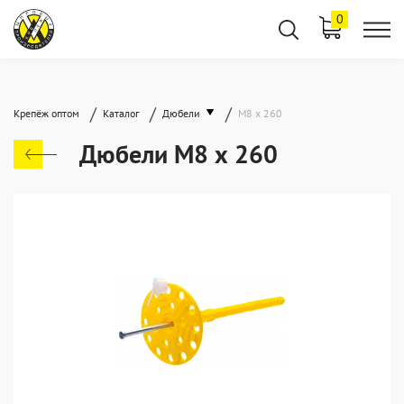
0
/
/
/
Крепёж оптом
Каталог
Дюбели
М8 х 260
Дюбели М8 х 260