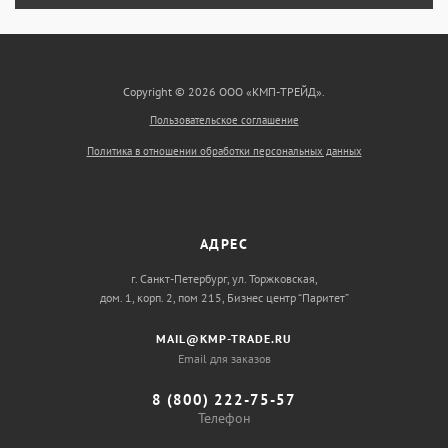
Copyright © 2026 ООО «КМП-ТРЕЙД».
Пользовательское соглашение
Политика в отношении обработки персональных данных
АДРЕС
г. Санкт-Петербург, ул. Торжковская,
дом. 1, корп. 2, пом 215, Бизнес центр “Паритет”
MAIL@KMP-TRADE.RU
Email для заказов
8 (800) 222-75-57
Телефон