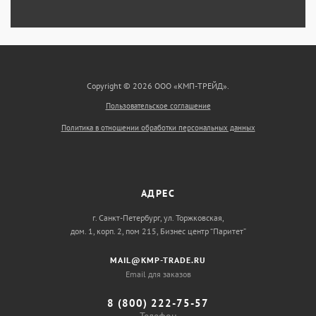
Copyright © 2026 ООО «КМП-ТРЕЙД».
Пользовательское соглашение
Политика в отношении обработки персональных данных
АДРЕС
г. Санкт-Петербург, ул. Торжковская,
дом. 1, корп. 2, пом 215, Бизнес центр “Паритет”
MAIL@KMP-TRADE.RU
Email для заказов
8 (800) 222-75-57