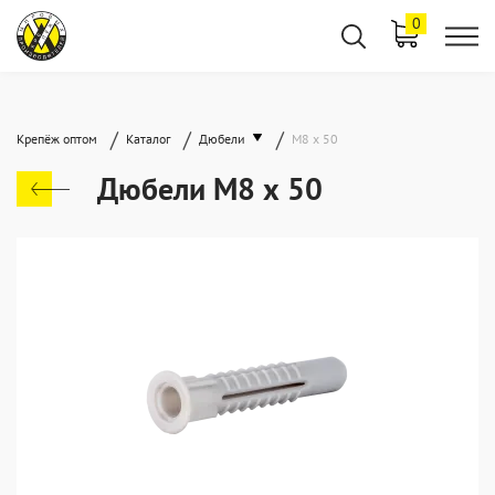
0
/
/
/
Крепёж оптом
Каталог
Дюбели
М8 х 50
Дюбели М8 х 50