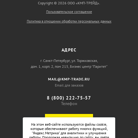
Copyright © 2026 ООО «КМП-ТРЕЙД».
Пользовательское соглашение
Политика в отношении обработки персональных данных
АДРЕС
г. Санкт-Петербург, ул. Торжковская,
дом. 1, корп. 2, пом 215, Бизнес центр “Паритет”
MAIL@KMP-TRADE.RU
Email для заказов
8 (800) 222-75-57
Телефон
ОБРАТНЫЙ ЗВОНОК
На этом веб-сайте используются файлы cookie,
которые обеспечивают работу многих функций,
"Яндекс.Метрика" для аналитики и улучшения
работы. Продолжая навигацию по сайту, вы даёте