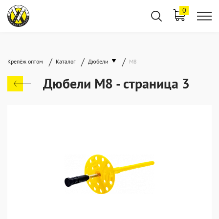
0
/
/
/
Крепёж оптом
Каталог
Дюбели
М8
Дюбели М8 - страница 3