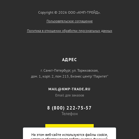
Copyright © 2026 ООО «КМП-ТРЕЙД».
Пользовательское соглашение
Политика в отношении обработки персональных данных
АДРЕС
г. Санкт-Петербург, ул. Торжковская,
дом. 1, корп. 2, пом 215, Бизнес центр “Паритет”
MAIL@KMP-TRADE.RU
Email для заказов
8 (800) 222-75-57
Телефон
ОБРАТНЫЙ ЗВОНОК
На этом веб-сайте используются файлы cookie,
которые обеспечивают работу многих функций,