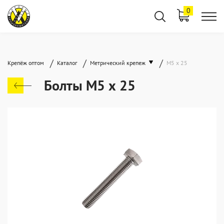
0
/
/
/
Крепёж оптом
Каталог
Метрический крепеж
М5 х 25
Болты М5 х 25