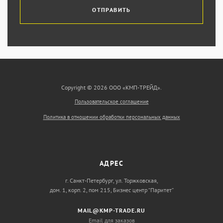
ОТПРАВИТЬ
Copyright © 2026 ООО «КМП-ТРЕЙД».
Пользовательское соглашение
Политика в отношении обработки персональных данных
АДРЕС
г. Санкт-Петербург, ул. Торжковская,
дом. 1, корп. 2, пом 215, Бизнес центр “Паритет”
MAIL@KMP-TRADE.RU
Email для заказов