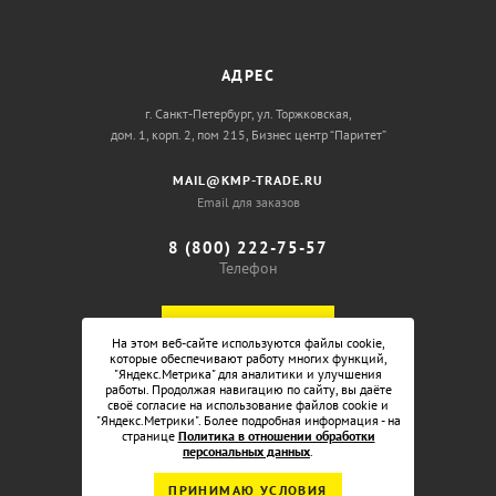
АДРЕС
г. Санкт-Петербург, ул. Торжковская,
дом. 1, корп. 2, пом 215, Бизнес центр “Паритет”
MAIL@KMP-TRADE.RU
Email для заказов
8 (800) 222-75-57
Телефон
ОБРАТНЫЙ ЗВОНОК
На этом веб-сайте используются файлы cookie,
которые обеспечивают работу многих функций,
"Яндекс.Метрика" для аналитики и улучшения
работы. Продолжая навигацию по сайту, вы даёте
своё согласие на использование файлов cookie и
"Яндекс.Метрики". Более подробная информация - на
странице
Политика в отношении обработки
персональных данных
.
ПРИНИМАЮ УСЛОВИЯ