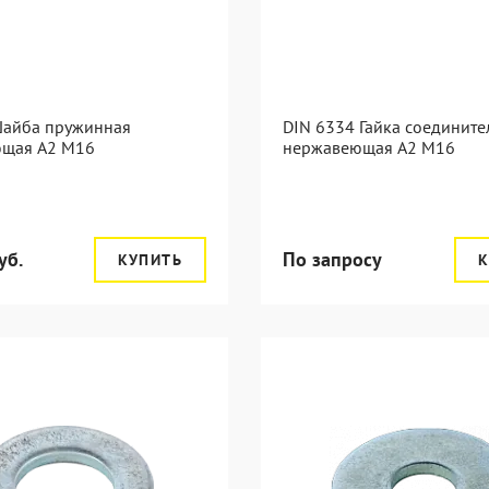
Шайба пружинная
DIN 6334 Гайка соедините
щая А2 М16
нержавеющая А2 М16
уб.
По запросу
КУПИТЬ
К