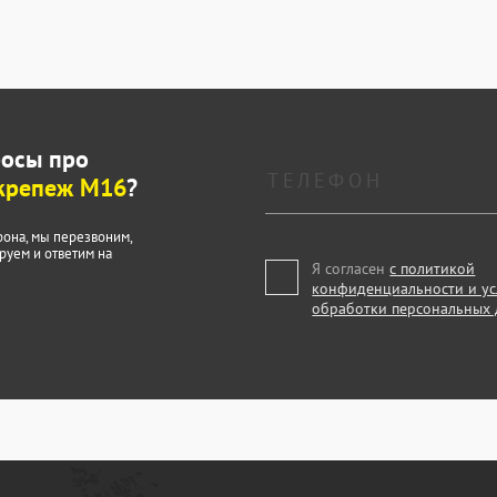
росы про
крепеж М16
?
фона, мы перезвоним,
руем и ответим на
Я согласен
с политикой
конфиденциальности и у
обработки персональных