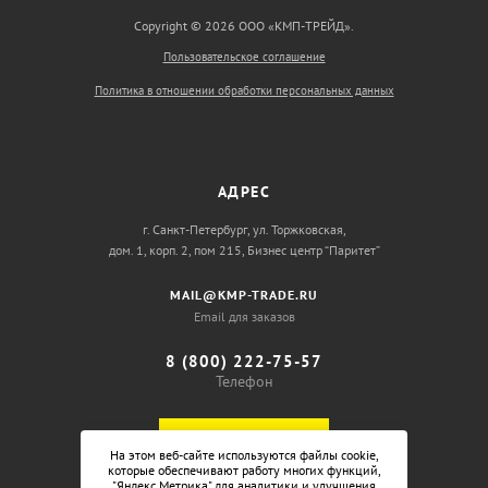
Copyright © 2026 ООО «КМП-ТРЕЙД».
Пользовательское соглашение
Политика в отношении обработки персональных данных
АДРЕС
г. Санкт-Петербург, ул. Торжковская,
дом. 1, корп. 2, пом 215, Бизнес центр “Паритет”
MAIL@KMP-TRADE.RU
Email для заказов
8 (800) 222-75-57
Телефон
ОБРАТНЫЙ ЗВОНОК
На этом веб-сайте используются файлы cookie,
которые обеспечивают работу многих функций,
"Яндекс.Метрика" для аналитики и улучшения