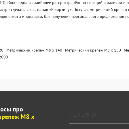
рейд» - одна из наиболее распространённых позиций в наличии и под
стро сделать заказ, нажав «В корзину». Покупая метрический крепеж
овия оплаты и доставки. Для получения персонального предложения п
20
Метрический крепеж М8 х 140
Метрический крепеж М8 х 150
Ме
2000
росы про
крепеж М8 х