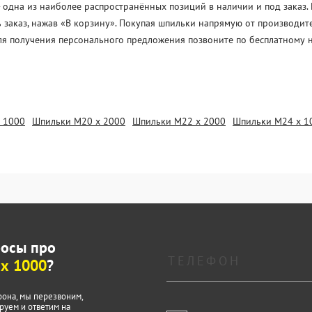
дна из наиболее распространённых позиций в наличии и под заказ. К
 заказ, нажав «В корзину». Покупая шпильки напрямую от производит
Для получения персонального предложения позвоните по бесплатному 
 1000
Шпильки М20 х 2000
Шпильки М22 х 2000
Шпильки М24 х 1
росы про
х 1000
?
фона, мы перезвоним,
руем и ответим на