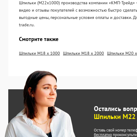
Шпильки (М22х1000) производства компании «KМП-Трейд» - о
видео и отзывы покупателей с возможностью быстро сделать
выгодные цены, персональные условия оплаты и доставки. 
trade.ru.
Смотрите также
Шпильки М18 х 1000
Шпильки М18 х 2000
Шпильки М20 х
Остались воп
Шпильки М22 
Оставь свой номер теле
бесплатно
проконсульти