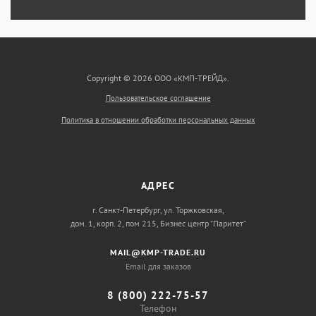
Copyright © 2026 ООО «КМП-ТРЕЙД».
Пользовательское соглашение
Политика в отношении обработки персональных данных
АДРЕС
г. Санкт-Петербург, ул. Торжковская,
дом. 1, корп. 2, пом 215, Бизнес центр “Паритет”
MAIL@KMP-TRADE.RU
Email для заказов
8 (800) 222-75-57
Телефон