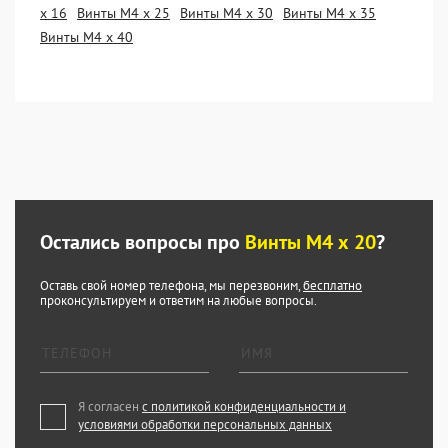
х 16
Винты М4 х 25
Винты М4 х 30
Винты М4 х 35
Винты М4 х 40
Остались вопросы про
Винты М4 х 20
?
Оставь свой номер телефона, мы перезвоним,
бесплатно
проконсультируем и ответим на любые вопросы.
Я согласен
с политикой конфиденциальности и
условиями обработки персональных данных