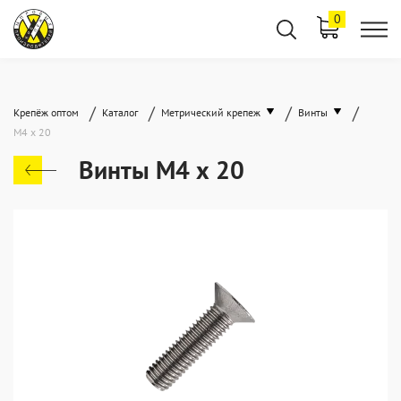
0
/
/
/
/
Крепёж оптом
Каталог
Метрический крепеж
Винты
М4 х 20
Винты М4 х 20