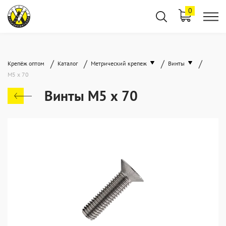
0
/
/
/
/
Крепёж оптом
Каталог
Метрический крепеж
Винты
М5 х 70
Винты М5 х 70