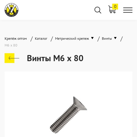
0
/
/
/
/
Крепёж оптом
Каталог
Метрический крепеж
Винты
М6 х 80
Винты М6 х 80