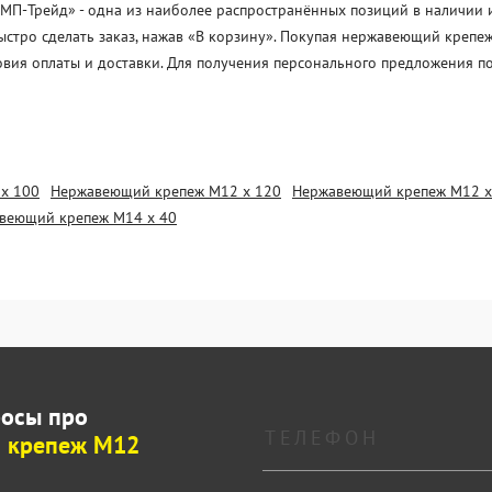
-Трейд» - одна из наиболее распространённых позиций в наличии и п
ыстро сделать заказ, нажав «В корзину». Покупая нержавеющий крепе
овия оплаты и доставки. Для получения персонального предложения п
х 100
Нержавеющий крепеж М12 х 120
Нержавеющий крепеж М12 х
веющий крепеж М14 х 40
росы про
 крепеж М12