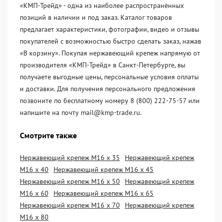
«KМП-Трейд» - одна из наиболее распространённых
позиций в наличии и под заказ. Каталог товаров
предлагает характеристики, фотографии, видео и отзывы
покупателей с возможностью быстро сделать заказ, нажав
«В корзину». Покупая нержавеющий крепеж напрямую от
производителя «KМП-Трейд» в Санкт-Петербурге, вы
получаете выгодные цены, персональные условия оплаты
и доставки. Для получения персонального предложения
позвоните по бесплатному номеру 8 (800) 222-75-57 или
напишите на почту mail@kmp-trade.ru.
Смотрите также
Нержавеющий крепеж М16 х 35
Нержавеющий крепеж
М16 х 40
Нержавеющий крепеж М16 х 45
Нержавеющий крепеж М16 х 50
Нержавеющий крепеж
М16 х 60
Нержавеющий крепеж М16 х 65
Нержавеющий крепеж М16 х 70
Нержавеющий крепеж
М16 х 80