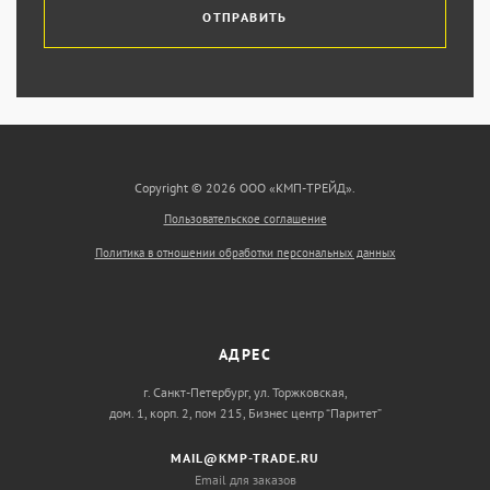
ОТПРАВИТЬ
Copyright © 2026 ООО «КМП-ТРЕЙД».
Пользовательское соглашение
Политика в отношении обработки персональных данных
АДРЕС
г. Санкт-Петербург, ул. Торжковская,
дом. 1, корп. 2, пом 215, Бизнес центр “Паритет”
MAIL@KMP-TRADE.RU
Email для заказов