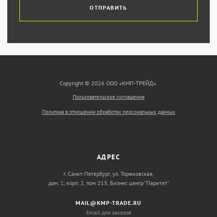
ОТПРАВИТЬ
Copyright © 2026 ООО «КМП-ТРЕЙД».
Пользовательское соглашение
Политика в отношении обработки персональных данных
АДРЕС
г. Санкт-Петербург, ул. Торжковская,
дом. 1, корп. 2, пом 215, Бизнес центр “Паритет”
MAIL@KMP-TRADE.RU
Email для заказов