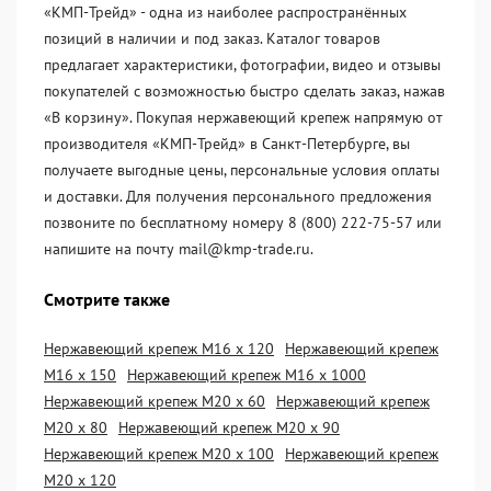
«KМП-Трейд» - одна из наиболее распространённых
позиций в наличии и под заказ. Каталог товаров
предлагает характеристики, фотографии, видео и отзывы
покупателей с возможностью быстро сделать заказ, нажав
«В корзину». Покупая нержавеющий крепеж напрямую от
производителя «KМП-Трейд» в Санкт-Петербурге, вы
получаете выгодные цены, персональные условия оплаты
и доставки. Для получения персонального предложения
позвоните по бесплатному номеру 8 (800) 222-75-57 или
напишите на почту mail@kmp-trade.ru.
Смотрите также
Нержавеющий крепеж М16 х 120
Нержавеющий крепеж
М16 х 150
Нержавеющий крепеж М16 х 1000
Нержавеющий крепеж М20 х 60
Нержавеющий крепеж
М20 х 80
Нержавеющий крепеж М20 х 90
Нержавеющий крепеж М20 х 100
Нержавеющий крепеж
М20 х 120