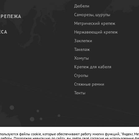
Дюбели
Саморезы, шурупы
КРЕПЕЖА
Метрический крепеж
ЕСА
Нержавеющий крепеж
Заклепки
И
Такелаж
Хомуты
Крепеж для кабеля
Стропы
Стяжные ремни
Тенты
Ы
спользуются файлы cookie, которые обеспечивают работу многих функций, "Яндекс.Ме
работы. Продолжая навигацию по сайту, вы даёте своё согласие на использование фа