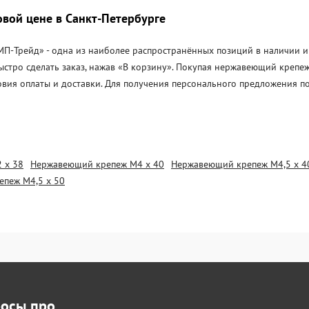
вой цене в Санкт-Петербурге
-Трейд» - одна из наиболее распространённых позиций в наличии и п
ыстро сделать заказ, нажав «В корзину». Покупая нержавеющий крепе
овия оплаты и доставки. Для получения персонального предложения п
 х 38
Нержавеющий крепеж М4 х 40
Нержавеющий крепеж М4,5 х 4
пеж М4,5 х 50
росы про