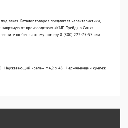
од заказ. Каталог товаров предлагает характеристики,
ж напрямую от производителя «KМП-Трейд» в Санкт-
озвоните по бесплатному номеру 8 (800) 222-75-57 или
0
Нержавеющий крепеж М4,2 х 45
Нержавеющий крепеж