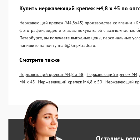
Купить нержавеющий крепеж м4,8 х 45 по опто
Нержавеющий крепеж (М4,8х45) производства компании «KМП
фотографии, видео и отзывы покупателей с возможностью б
Петербурге, вы получаете выгодные цены, персональные усл
напишите на почту mail@kmp-trade.ru.
Смотрите также
Нержавеющий крепеж М4,8 х 38
Нержавеющий крепеж М4,2
М4 х 45
Нержавеющий крепеж М4,8 х 50
Нержавеющий кре
Остались воп