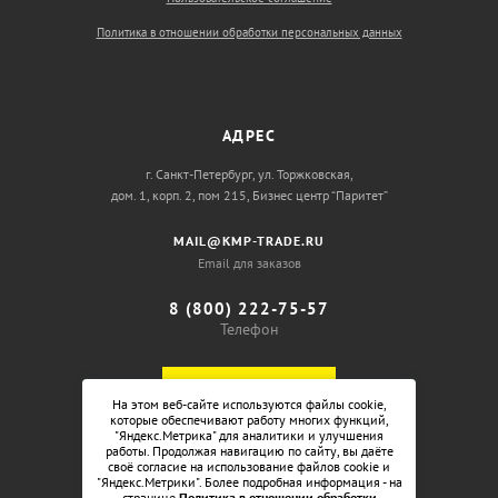
Политика в отношении обработки персональных данных
АДРЕС
г. Санкт-Петербург, ул. Торжковская,
дом. 1, корп. 2, пом 215, Бизнес центр “Паритет”
MAIL@KMP-TRADE.RU
Email для заказов
8 (800) 222-75-57
Телефон
ОБРАТНЫЙ ЗВОНОК
На этом веб-сайте используются файлы cookie,
которые обеспечивают работу многих функций,
"Яндекс.Метрика" для аналитики и улучшения
работы. Продолжая навигацию по сайту, вы даёте
своё согласие на использование файлов cookie и
"Яндекс.Метрики". Более подробная информация - на
странице
Политика в отношении обработки