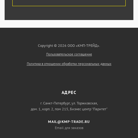
Copyright © 2026 ООО «КМП-ТРЕЙД».
Пользовательское соглашение
Политика в отношении обработки персональных данных
АДРЕС
г. Санкт-Петербург, ул. Торжковская,
дом. 1, корп. 2, пом 215, Бизнес центр “Паритет”
MAIL@KMP-TRADE.RU
Email для заказов