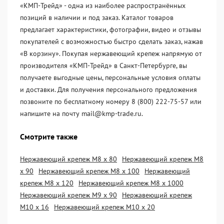
«KМП-Трейд» - одна из наиболее распространённых
позиций в наличии и под заказ. Каталог товаров
предлагает характеристики, фотографии, видео и отзывы
покупателей с возможностью быстро сделать заказ, нажав
«В корзину». Покупая нержавеющий крепеж напрямую от
производителя «KМП-Трейд» в Санкт-Петербурге, вы
получаете выгодные цены, персональные условия оплаты
и доставки. Для получения персонального предложения
позвоните по бесплатному номеру 8 (800) 222-75-57 или
напишите на почту mail@kmp-trade.ru.
Смотрите также
Нержавеющий крепеж М8 х 80
Нержавеющий крепеж М8
х 90
Нержавеющий крепеж М8 х 100
Нержавеющий
крепеж М8 х 120
Нержавеющий крепеж М8 х 1000
Нержавеющий крепеж М9 х 90
Нержавеющий крепеж
М10 х 16
Нержавеющий крепеж М10 х 20