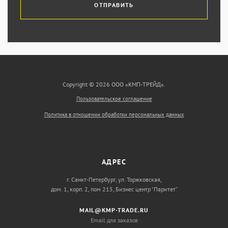
ОТПРАВИТЬ
Copyright © 2026 ООО «КМП-ТРЕЙД».
Пользовательское соглашение
Политика в отношении обработки персональных данных
АДРЕС
г. Санкт-Петербург, ул. Торжковская,
дом. 1, корп. 2, пом 215, Бизнес центр “Паритет”
MAIL@KMP-TRADE.RU
Email для заказов