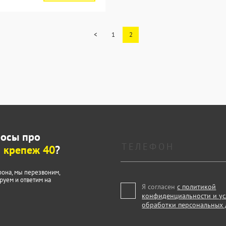
<
1
2
росы про
 крепеж 40
?
фона, мы перезвоним,
руем и ответим на
Я согласен
с политикой
конфиденциальности и у
обработки персональных