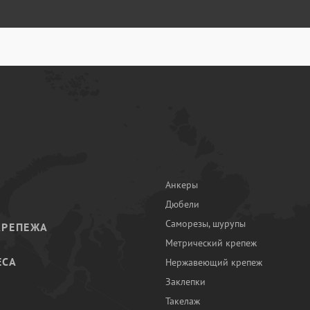
Анкеры
Дюбели
Саморезы, шурупы
КРЕПЕЖА
Метрический крепеж
ЕСА
Нержавеющий крепеж
Заклепки
И
Такелаж