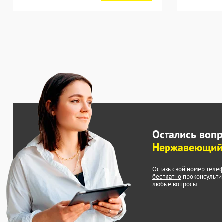
Остались воп
Нержавеющий
Оставь свой номер теле
бесплатно
проконсульти
любые вопросы.