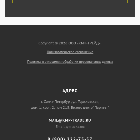
Copyright © 2026 ООО «КМП-ТРЕЙД».
Пользовательское соглашение
Политика в отношении обработки персональных данных
АДРЕС
г. Санкт-Петербург, ул. Торжковская,
дом. 1, корп. 2, пом 215, Бизнес центр “Паритет”
MAIL@KMP-TRADE.RU
Email для заказов
8 (800) 222-75-57