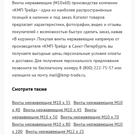
Винты нержавеющие (М10х60) производства компании
«KМП-Трейд» - одна из наиболее распространённых
позиций в наличии и под заказ. Каталог товаров
предлагает характеристики, фотографии, видео и отзывы
покупателей с возможностью быстро сделать заказ, нажав
«В корзину». Покупая винты нержавеющие напрямую от
производителя «KМП-Трейд» в Санкт-Петербурге, вы
получаете выгодные цены, персональные условия оплаты
и доставки. Для получения персонального предложения
позвоните по бесплатному номеру 8 (800) 222-75-57 или
напишите на почту mail@kmp-trade.ru.
Смотрите также
Винты нержавеющие М10 х 35
Винты нержавеющие М10
х 40
Винты нержавеющие М10 х 45
Винты
нержавеющие М10 х 50
Винты нержавеющие М10 х 70
Винты нержавеющие М10 х 80
Винты нержавеющие М10
х 100
Винты нержавеющие М12 х 25