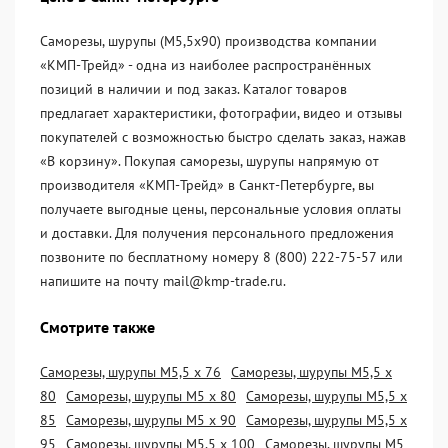
Саморезы, шурупы (М5,5х90) производства компании
«KМП-Трейд» - одна из наиболее распространённых
позиций в наличии и под заказ. Каталог товаров
предлагает характеристики, фотографии, видео и отзывы
покупателей с возможностью быстро сделать заказ, нажав
«В корзину». Покупая саморезы, шурупы напрямую от
производителя «KМП-Трейд» в Санкт-Петербурге, вы
получаете выгодные цены, персональные условия оплаты
и доставки. Для получения персонального предложения
позвоните по бесплатному номеру 8 (800) 222-75-57 или
напишите на почту mail@kmp-trade.ru.
Смотрите также
Саморезы, шурупы М5,5 х 76
Саморезы, шурупы М5,5 х
80
Саморезы, шурупы М5 х 80
Саморезы, шурупы М5,5 х
85
Саморезы, шурупы М5 х 90
Саморезы, шурупы М5,5 х
95
Саморезы, шурупы М5,5 х 100
Саморезы, шурупы М5