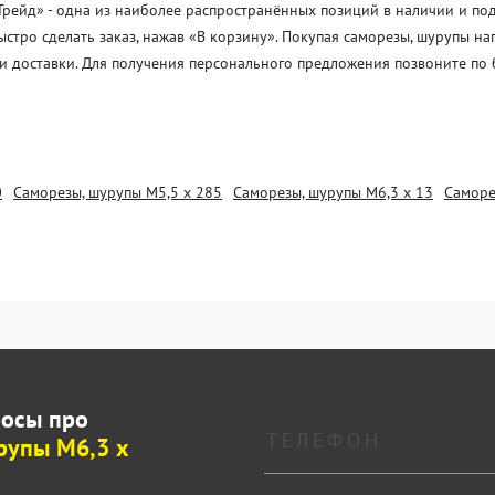
ейд» - одна из наиболее распространённых позиций в наличии и под з
стро сделать заказ, нажав «В корзину». Покупая саморезы, шурупы н
и доставки. Для получения персонального предложения позвоните по 
0
Саморезы, шурупы М5,5 х 285
Саморезы, шурупы М6,3 х 13
Саморе
росы про
рупы М6,3 х