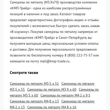
Саморезы по металлу (М3,9х70) производства компании
«KМП-Трейд» - одна из наиболее распространённых
позиций в наличии и под заказ. Каталог товаров
предлагает характеристики, фотографии, видео и отзывы
покупателей с возможностью быстро сделать заказ, нажав
«В корзину». Покупая саморезы по металлу напрямую от
производителя «KМП-Трейд» в Санкт-Петербурге, вы
получаете выгодные цены, персональные условия оплаты
и доставки. Для получения персонального предложения
позвоните по бесплатному номеру 8 (800) 222-75-57 или
напишите на почту mail@kmp-trade.ru.
Смотрите также
Саморезы по металлу М3,5 х 51
Саморезы по металлу
М3,5 х 55
Саморезы по металлу М3,9 х 60
Саморезы по
металлу М3,5 х 60
Саморезы по металлу М4,2 х 9,5
Саморезы по металлу М4,8 х 13
Саморезы по металлу
М4,2 х 13
Саморезы по металлу М4,8 х 16