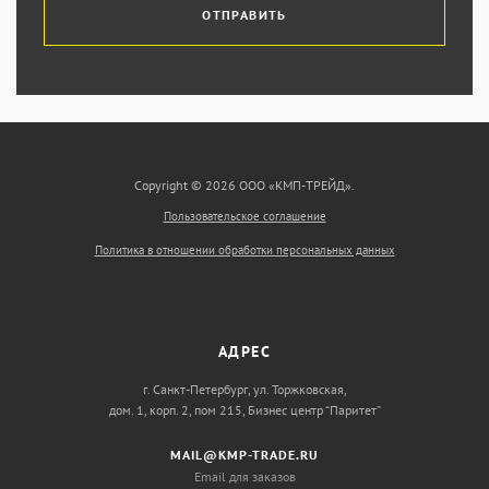
ОТПРАВИТЬ
Copyright © 2026 ООО «КМП-ТРЕЙД».
Пользовательское соглашение
Политика в отношении обработки персональных данных
АДРЕС
г. Санкт-Петербург, ул. Торжковская,
дом. 1, корп. 2, пом 215, Бизнес центр “Паритет”
MAIL@KMP-TRADE.RU
Email для заказов