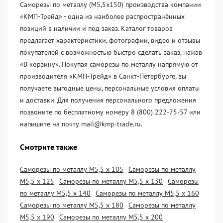
Саморезы по металлу (М5,5х150) производства компании
«KМП-Трейд» - одна из наиболее распространённых
позиций в наличии и под заказ. Каталог товаров
предлагает характеристики, фотографии, видео и отзывы
покупателей с возможностью быстро сделать заказ, нажав
«В корзину». Покупая саморезы по металлу напрямую от
производителя «KМП-Трейд» в Санкт-Петербурге, вы
получаете выгодные цены, персональные условия оплаты
и доставки. Для получения персонального предложения
позвоните по бесплатному номеру 8 (800) 222-75-57 или
напишите на почту mail@kmp-trade.ru.
Смотрите также
Саморезы по металлу М5,5 х 105
Саморезы по металлу
М5,5 х 125
Саморезы по металлу М5,5 х 130
Саморезы
по металлу М5,5 х 140
Саморезы по металлу М5,5 х 160
Саморезы по металлу М5,5 х 180
Саморезы по металлу
М5,5 х 190
Саморезы по металлу М5,5 х 200