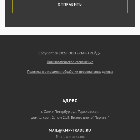
ОТПРАВИТЬ
Copyright © 2026 ООО «КМП-ТРЕЙД».
Пользовательское соглашение
Политика в отношении обработки персональных данных
АДРЕС
г. Санкт-Петербург, ул. Торжковская,
дом. 1, корп. 2, пом 215, Бизнес центр “Паритет”
MAIL@KMP-TRADE.RU
Email для заказов