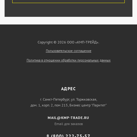
Copyright © 2026 ООО «КМП-ТРЕЙД».
Пользовательское соглашение
Политика в отношении обработки персональных данных
АДРЕС
г. Санкт-Петербург, ул. Торжковская,
дом. 1, корп. 2, пом 215, Бизнес центр “Паритет”
MAIL@KMP-TRADE.RU
Email для заказов
8 (800) 222-75-57