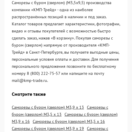
Саморезы с буром (сверлом) (М3,5х9,5) производства
компании «KМП-Трейд» - одна из наиболее
распространённых позиций в наличии и под заказ.
Каталог товаров предлагает характеристики, фотографии,
видео и отзывы покупателей с возможностью быстро
сделать заказ, нажав «В корзину». Покупая саморезы с
буром (сверлом) напрямую от производителя «KМП-
Трейд» в Санкт-Петербурге, вы получаете выгодные цены,
персональные условия оплаты и доставки. Для получения
персонального предложения позвоните по бесплатному
номеру 8 (800) 222-75-57 или напишите на почту
mail@kmp-trade.ru.
Смотрите также
Саморезы с буром (сверлом) М3,9 х 13
Саморезы с
буром (сверлом) М3,5 х 13
Саморезы с буром (сверлом)
М3,9 х 16
Саморезы с буром (сверлом) М3,5 х 16
Саморезы с буром (сверлом) М3,9 х 19
Саморезы с