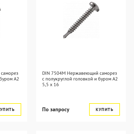
 саморез
DIN 7504M Нержавеющий саморез
 буром А2
с полукруглой головкой и буром А2
5,5 x 16
По запросу
УПИТЬ
КУПИТЬ