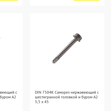
авеющий с
DIN 7504K Саморез нержавеющий с
 буром A2
шестигранной головкой и буром A2
5,5 x 45