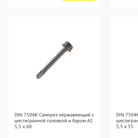
DIN 7504K Саморез нержавеющий с
DIN 7504
шестигранной головкой и буром A2
шестигра
5,5 x 60
5,5 x 55