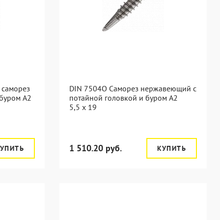
 саморез
DIN 7504O Саморез нержавеющий с
 буром А2
потайной головкой и буром А2
5,5 x 19
1 510.20 руб.
УПИТЬ
КУПИТЬ