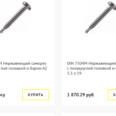
M Нержавеющий саморез
DIN 7504M Нержавеющий
глой головкой и буром А2
с полукруглой головкой и
5,5 x 19
осу
1 870.29 руб.
КУПИТЬ
К