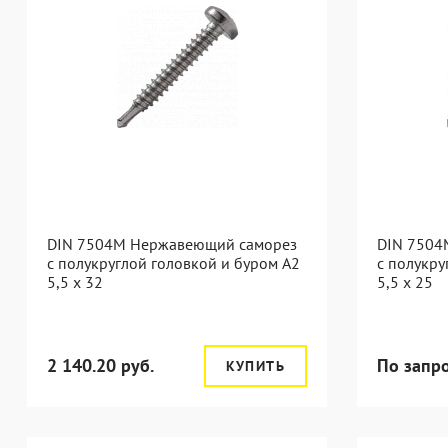
DIN 7504M Нержавеющий саморез
DIN 7504
с полукруглой головкой и буром А2
с полукру
5,5 x 32
5,5 x 25
2 140.20 руб.
По запр
КУПИТЬ