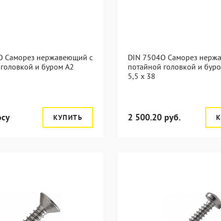
O Саморез нержавеющий с
DIN 7504O Саморез нерж
 головкой и буром А2
потайной головкой и бур
5,5 x 38
осу
2 500.20 руб.
КУПИТЬ
К