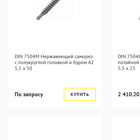
DIN 7504M Нержавеющий саморез
DIN 7504
с полукруглой головкой и буром А2
потайной
5,5 x 50
5,5 x 25
По запросу
2 410.20
КУПИТЬ