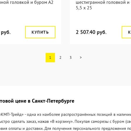
нной головкой и буром A2
шестигранной головкой и
5,5 x 25
 руб.
2 507.40 руб.
КУПИТЬ
К
1
2
3
>
товой цене в Санкт-Петербурге
«KМП-Трейд» - одна из наиболее распространённых позиций в наличии 
стро сделать заказ, нажав «В корзину». Покупая саморезы с буром (
овия оплаты и доставки. Для получения персонального предложения п