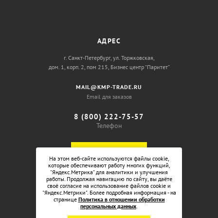
АДРЕС
г. Санкт-Петербург, ул. Торжковская,
дом. 1, корп. 2, пом 215, Бизнес центр “Паритет”
MAIL@KMP-TRADE.RU
Email для заказов
8 (800) 222-75-57
Телефон
ОБРАТНЫЙ ЗВОНОК
На этом веб-сайте используются файлы cookie,
которые обеспечивают работу многих функций,
"Яндекс.Метрика" для аналитики и улучшения
работы. Продолжая навигацию по сайту, вы даёте
своё согласие на использование файлов cookie и
"Яндекс.Метрики". Более подробная информация - на
странице
Политика в отношении обработки
персональных данных
.