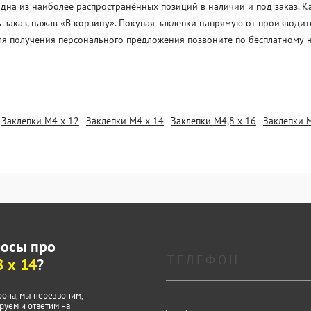
дна из наиболее распространённых позиций в наличии и под заказ. Ка
 заказ, нажав «В корзину». Покупая заклепки напрямую от производит
Для получения персонального предложения позвоните по бесплатному 
Заклепки М4 х 12
Заклепки М4 х 14
Заклепки М4,8 х 16
Заклепки 
росы про
 х 14
?
фона, мы перезвоним,
руем и ответим на