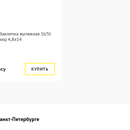
Заклепка вытяжная St/St
таль) 4,8x14
осу
КУПИТЬ
Санкт-Петербурге