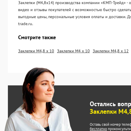
Заклепки (М4,8х14) производства компании «KМП-Трейд» - о
видео и отзывы покупателей с возможностью быстро сделать
выгодные цены, персональные условия оплаты и доставки. 
trade.ru.
Смотрите также
Заклепки М4,8 х 10
Заклепки М4 х 10
Заклепки М4,8 х 12
Остались воп
Заклепки М4,8
Оставь свой номер теле
бесплатно
проконсульти