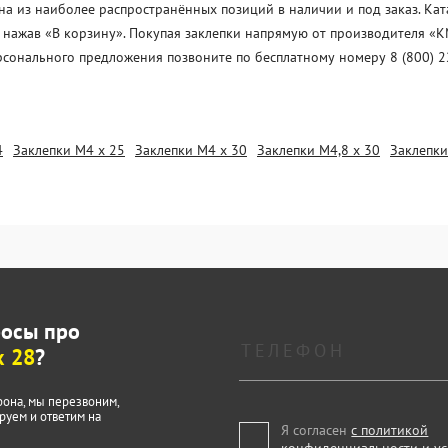
а из наиболее распространённых позиций в наличии и под заказ. Кат
, нажав «В корзину». Покупая заклепки напрямую от производителя «K
рсонального предложения позвоните по бесплатному номеру 8 (800) 2
4
Заклепки М4 х 25
Заклепки М4 х 30
Заклепки М4,8 х 30
Заклепки
росы про
х 28
?
фона, мы перезвоним,
руем и ответим на
Я согласен
с политикой