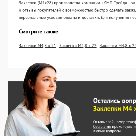
Заклепки (М4х28) производства компании «KМП-Трейд» - одн
и отзывы покупателей с возможностью быстро сделать заказ
персональные условия оплаты и доставки. Для получения пе
Смотрите также
Заклепки М4,8 х 21
Заклепки М4,8 х 22
Заклепки М4,8 х 2
Остались воп
Заклепки М4 
Оставь свой номер теле
бесплатно
проконсульти
любые вопросы.